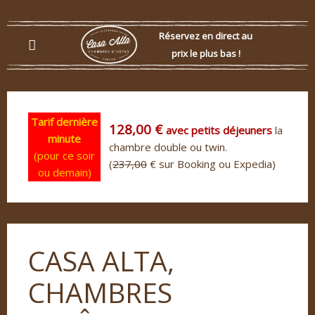
Réservez en direct au
prix le plus bas !
Tarif dernière
128,00 €
avec petits déjeuners
la
minute
chambre double ou twin.
(pour ce soir
(
237,00
€ sur Booking ou Expedia)
ou demain)
CASA ALTA,
CHAMBRES