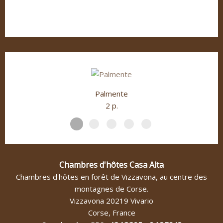
petit-dejeuner_6
pin-laricioFS
Palmente
2 p.
Chambres d'hôtes Casa Alta
Chambres d'hôtes en forêt de Vizzavona, au centre des
montagnes de Corse.
Vizzavona
20219
Vivario
Corse
,
France