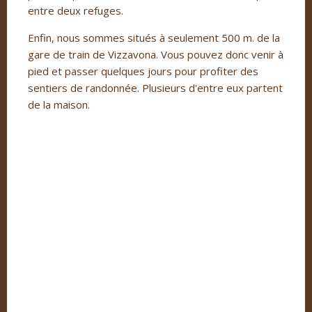
entre deux refuges.
Enfin, nous sommes situés à seulement 500 m. de la
gare de train de Vizzavona. Vous pouvez donc venir à
pied et passer quelques jours pour profiter des
sentiers de randonnée. Plusieurs d'entre eux partent
de la maison.
petit-dejeu
entree
Vue-ExterieursFS
Vue-Exterieurs02FS
Exterieurs01FS
petit-dejeuner
salon
petit-dejeuner_8
petit-deje